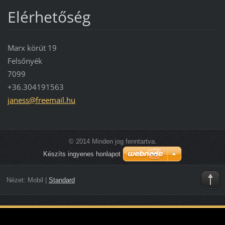
Elérhetőség
Marx körút 19
Felsőnyék
7099
+36.304191563
janess@f
reemail.
hu
© 2014 Minden jog fenntartva.
Készíts ingyenes honlapot
Nézet:
Mobil
|
Standard