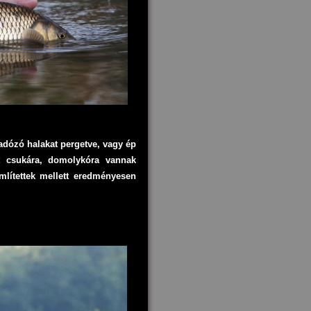
dózó halakat pergetve, vagy ép
t csuká
ra, domolykóra vannak
mlítettek mellett eredményesen