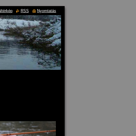
ltérkép
RSS
Nyomtatás