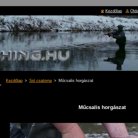
Kezdőlap
Olda
Kezdőlap
>
Sió csatorna
>
Műcsalis horgászat
Műcsalis horgászat