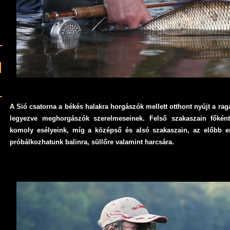
A Sió
csatorna a
bék
és halakra horgászók mellett otthont n
yújt a
raga
legyezve meghorgászók szerelmeseinek. Felső szakaszain főkén
kom
oly esélyeink, míg a középső és alsó szakaszain, az előbb e
próbálkozhatunk balinra, süllőre valamint harcsára.