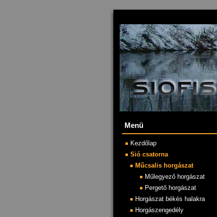
.
Menü
Kezdőlap
Sió csatorna
Műcsalis horgászat
Műlegyező horgászat
Pergető horgászat
Horgászat békés halakra
Horgászengedély