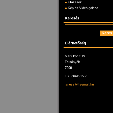
Utazások
Kép és Videó galéria
Keresés
Elérhetőség
Marx körút 19
Felsőnyék
7099
+36.304191563
janess@f
reemail.
hu